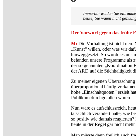
Immerhin werden Sie einräumen,
heute, Sie waren nicht gezwung
Der Vorwurf gegen das frühe Fe
M:
Die Vorhaltung ist nicht neu
„Kunst“ willen, oder was wir daf
hinweggesetzt. So wurde es uns 
befanden unsere Programme als z
der so genannten „Koordination F
der ARD auf die Stichhaltigkeit d
Zu meiner eigenen Überraschung s
überproportional häufig vorkamen
hohe „Einschaltquoten“ erzielt h
Publikum durchgefallen waren.
Nun wäre es aufschlussreich, heu
tatsächlich verändert hätte, wie 
so positiv wie damals reagierten
heute in der Regel gar nicht mehr 
Man müsste dann freilich auch fra