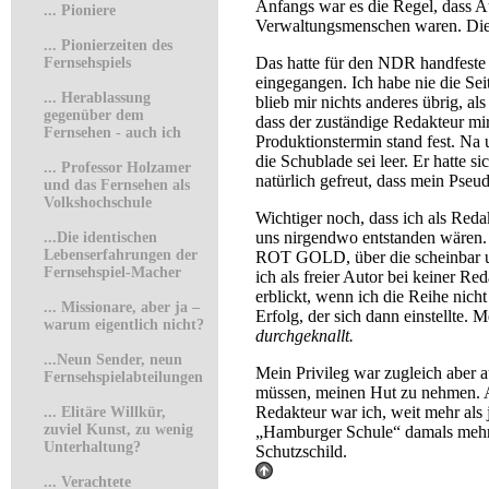
Anfangs war es die Regel, dass Au
...
Pioniere
Verwaltungsmenschen waren. Diese
...
Pionierzeiten des
Das hatte für den NDR handfeste Vor
Fernsehspiels
eingegangen. Ich habe nie die Sei
...
Herablassung
blieb mir nichts anderes übrig, a
gegenüber dem
dass der zuständige Redakteur mir 
Fernsehen - auch ich
Produktionstermin stand fest. Na
die Schublade sei leer. Er hatte 
...
Professor Holzamer
natürlich gefreut, dass mein Pse
und das Fernsehen als
Volkshochschule
Wichtiger noch, dass ich als Reda
uns nirgendwo entstanden wären.
...
Die identischen
Lebenserfahrungen der
ROT GOLD, über die scheinbar une
Fernsehspiel-Macher
ich als freier Autor bei keiner
erblickt, wenn ich die Reihe nich
.
..
Missionare, aber ja –
Erfolg, der sich dann einstellte
warum eigentlich nicht?
durchgeknallt.
...
Neun Sender, neun
Mein Privileg war zugleich aber 
Fernsehspielabteilungen
müssen, meinen Hut zu nehmen. Ab
Redakteur war ich, weit mehr al
...
Elitäre Willkür,
zuviel Kunst, zu wenig
„Hamburger Schule“ damals mehr a
Unterhaltung?
Schutzschild.
...
Verachtete