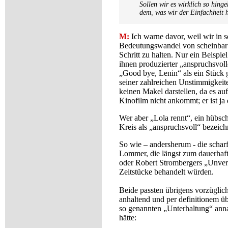
Sollen wir es wirklich so hing
dem, was wir der Einfachheit 
M:
Ich warne davor, weil wir in 
Bedeutungswandel von scheinbar e
Schritt zu halten. Nur ein Beispi
ihnen produzierter „anspruchsvol
„Good bye, Lenin“ als ein Stück 
seiner zahlreichen Unstimmigkeit
keinen Makel darstellen, da es au
Kinofilm nicht ankommt; er ist ja 
Wer aber „Lola rennt“, ein hübsc
Kreis als „anspruchsvoll“ bezeic
So wie – andersherum - die schar
Lommer, die längst zum dauerhafte
oder Robert Strombergers „Unverbe
Zeitstücke behandelt würden.
Beide passten übrigens vorzüglich
anhaltend und per definitionem üb
so genannten „Unterhaltung“ ann
hätte: