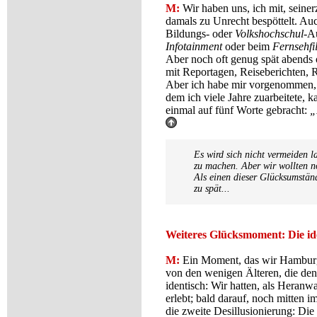
M:
Wir haben uns, ich mit, seine
damals zu Unrecht bespöttelt. Auch
Bildungs- oder
Volkshochschul-
Au
Infotainment
oder beim
Fernsehf
Aber noch oft genug spät abends 
mit Reportagen, Reiseberichten, 
Aber ich habe mir vorgenommen, 
dem ich viele Jahre zuarbeitete, 
einmal auf fünf Worte gebracht:
„
Es wird sich nicht vermeiden 
zu machen. Aber wir wollten n
Als einen dieser Glücksumständ
zu spät...
Weiteres Glücksmoment: Die id
M:
Ein Moment, das wir Hamburger
von den wenigen Älteren, die den
identisch: Wir hatten, als Heranw
erlebt; bald darauf, noch mitten
die zweite Desillusionierung: Di