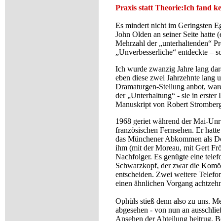
Praxis statt Theorie:Ich fand k
Es mindert nicht im Geringsten E
John Olden an seiner Seite hatte 
Mehrzahl der „unterhaltenden“ Pr
„Unverbesserliche“ entdeckte – s
Ich wurde zwanzig Jahre lang dar
eben diese zwei Jahrzehnte lang 
Dramaturgen-Stellung anbot, ware
der „Unterhaltung“ - sie in erster
Manuskript von Robert Stromberge
1968 geriet während der Mai-Unr
französischen Fernsehen. Er hatte
das Münchener Abkommen als Dok
ihm (mit der Moreau, mit Gert Fr
Nachfolger. Es genügte eine tele
Schwarzkopf, der zwar die Komödi
entscheiden. Zwei weitere Telefon
einen ähnlichen Vorgang achtzehn 
Ophüls stieß denn also zu uns. M
abgesehen - von nun an ausschließ
Ansehen der Abteilung beitrug. Be