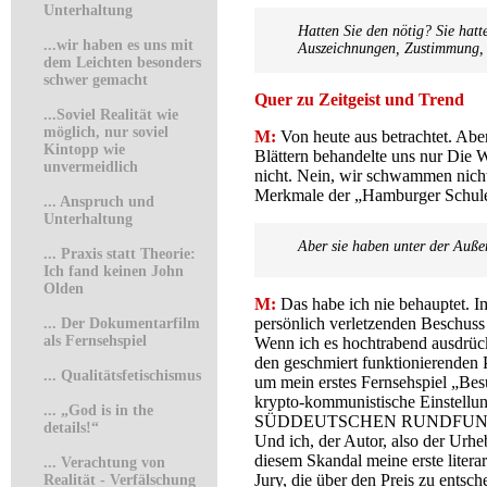
Unterhaltung
Hatten Sie den nötig? Sie hatt
...
wir haben es uns mit
Auszeichnungen, Zustimmung
dem Leichten besonders
schwer gemacht
Quer zu Zeitgeist und Trend
.
..
Soviel Realität wie
möglich, nur soviel
M:
Von heute aus betrachtet. Aber
Kintopp wie
Blättern behandelte uns nur 
unvermeidlich
nicht. Nein, wir schwammen nicht 
Merkmale der „Hamburger Schul
...
Anspruch und
Unterhaltung
Aber sie haben unter der Außens
...
Praxis statt Theorie:
Ich fand keinen John
Olden
M:
Das habe ich nie behauptet. Im
persönlich verletzenden Beschuss 
...
Der Dokumentarfilm
als Fernsehspiel
Wenn ich es hochtrabend ausdrück
den geschmiert funktionierenden 
...
Qualitätsfetischismus
um mein erstes Fernsehspiel „Be
krypto-kommunistische Einstellu
.
..
„God is in the
SÜDDEUTSCHEN RUNDFUNKS böse F
details!“
Und ich, der Autor, also der Urh
diesem Skandal meine erste liter
...
Verachtung von
Jury, die über den Preis zu entsc
Realität - Verfälschung