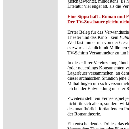
gleichgewichtet, mindestens. Es ha
Literatur viel enger ist, als die
Eine Sippschaft - Roman und F
Der TV-Zuschauer gleicht nic
Erster Beleg für das Verwandtscha
Theater und das Kino - kein
Publ
Weil fast immer nur von der Gesa
es zwar tatsächlich mit Millionen
TV-Schirm Versammelter zu tun 
In dieser ihrer Vereinzelung ähn
(oder neuerdings Konsumenten von
Lagerfeuer versammelten, an dem 
dieser archaischen Situation jene
Mithäftlingen um sich versammel
ich bei der Entwicklung unserer R
Zweitens steht ein Fernsehspiel j
nicht für sich allein, sondern wi
des unaufhörlich fortlaufenden 
der Romantheorie.
Ein entscheidendes Drittes, das 
Verwandten Theater oder Film unte