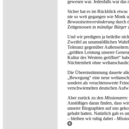
gewesen war. Jedenfalls war das
Sicher hat es im Rückblick etwa
nie so weit gegangen wie Monk und
Bewusstseinsveränderung
durch d
Zeitgenossen in
mündige Bürger
z
Und wir predigten ja beileibe ni
Zweifel an unumstößlichen Wahr
Toleranz gegenüber Außenseitern. 
„größten Leistung unserer Generat
Kultur des Westens geöffnet“ habe
Nüchternheit ohne weltanschaulic
Die Übereinstimmung dauerte alle
„Bewegung“ eine neue weltanscha
sondern als verachtenswerte Fei
verschwiemelten deutschen Aufwal
Aber zurück zu den
Missionaren:
Anstößiges daran finden, dass wir
unserer Biographien auf uns geko
gehabt hatten. Natürlich gab es u
– bleiben wir ruhig dabei -
Missio