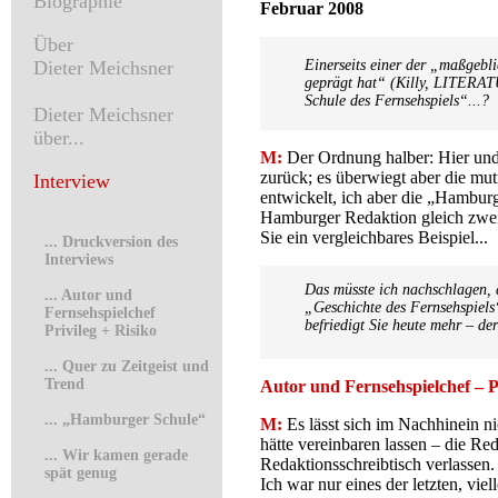
Biographie
Februar 2008
Über
Dieter Meichsner
Einerseits einer der „maßgebli
geprägt hat“ (Killy, LITERA
Schule des Fernsehspiels“...?
Dieter Meichsner
über...
M:
Der Ordnung halber: Hier und
zurück; es überwiegt aber die m
I
nterview
entwickelt, ich aber die „Hambur
Hamburger Redaktion gleich zwei 
Sie ein vergleichbares Beispiel...
.
.. Druckversion des
Interviews
Das müsste ich nachschlagen, 
... Autor und
„Geschichte des Fernsehspiels“
Fernsehspielchef
befriedigt Sie heute mehr – 
Privileg + Risiko
...
Quer zu Zeitgeist und
Trend
Autor und Fernsehspielchef – P
...
„Hamburger Schule“
M:
Es lässt sich im Nachhinein n
hätte vereinbaren lassen – die R
...
Wir kamen gerade
Redaktionsschreibtisch verlassen
spät genug
Ich war nur eines der letzten, vie