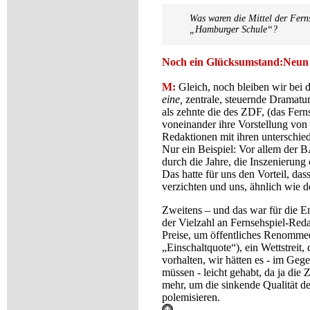
Was waren die Mittel der F
„Hamburger Schule“?
Noch ein Glücksumstand:Neun 
M:
Gleich, noch bleiben wir bei 
eine,
zentrale, steuernde Dramatur
als zehnte die des ZDF, (das Fer
voneinander ihre Vorstellung von 
Redaktionen mit ihren unterschied
Nur ein Beispiel: Vor allem de
durch die Jahre, die Inszenierun
Das hatte für uns den Vorteil, da
verzichten und uns, ähnlich wie 
Zweitens – und das war für die E
der Vielzahl an Fernsehspiel-Reda
Preise, um öffentliches Renommee
„Einschaltquote“), ein Wettstreit
vorhalten, wir hätten es - im Gege
müssen - leicht gehabt, da ja die 
mehr, um die sinkende Qualität de
polemisieren.