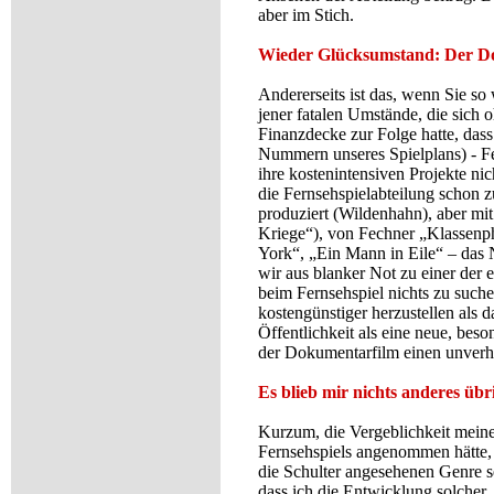
aber im Stich.
Wieder Glücksumstand: Der Do
Andererseits ist das, wenn Sie s
jener fatalen Umstände, die sich
Finanzdecke zur Folge hatte, dass
Nummern unseres Spielplans) - Fe
ihre kostenintensiven Projekte n
die Fernsehspielabteilung schon
produziert (Wildenhahn), aber mit
Kriege“), von Fechner „Klassenp
York“, „Ein Mann in Eile“ – das
wir aus blanker Not zu einer der
beim Fernsehspiel nichts zu such
kostengünstiger herzustellen als 
Öffentlichkeit als eine neue, bes
der Dokumentarfilm einen unverho
Es blieb mir nichts anderes übri
Kurzum, die Vergeblichkeit meine
Fernsehspiels angenommen hätte, 
die Schulter angesehenen Genre sel
dass ich die Entwicklung solcher