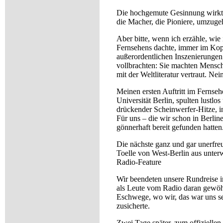
Die hochgemute Gesinnung wirkte 
die Macher, die Pioniere, umzuge
Aber bitte, wenn ich erzähle, wi
Fernsehens dachte, immer im Kopf
außerordentlichen Inszenierungen 
vollbrachten: Sie machten Mensche
mit der Weltliteratur vertraut. Nei
Meinen ersten Auftritt im Fernseh
Universität Berlin, spulten lust
drückender Scheinwerfer-Hitze, i
Für uns – die wir schon in Berlin
gönnerhaft bereit gefunden hatten
Die nächste ganz und gar unerfre
Toelle von West-Berlin aus unter
Radio-Feature
Wir beendeten unsere Rundreise 
als Leute vom Radio daran gewöh
Eschwege, wo wir, das war uns se
zusicherte.
Zwei Tage später, zum offizielle