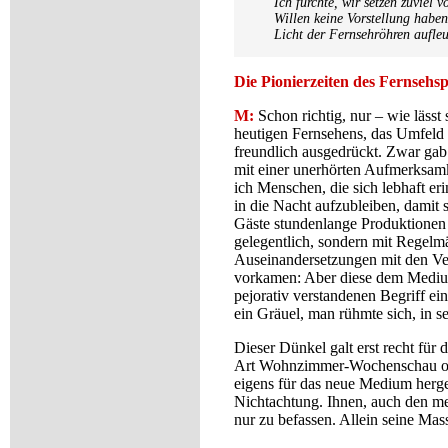
Ich fürchte, wir setzen zuviel
Willen keine Vorstellung haben
Licht der Fernsehröhren aufleu
Die Pionierzeiten des Fernsehsp
M:
Schon richtig, nur – wie lässt 
heutigen Fernsehens, das Umfeld 
freundlich ausgedrückt. Zwar ga
mit einer unerhörten Aufmerksamk
ich Menschen, die sich lebhaft eri
in die Nacht aufzubleiben, damit
Gäste stundenlange Produktionen
gelegentlich, sondern mit Regelm
Auseinandersetzungen mit den Ver
vorkamen: Aber diese dem Medium
pejorativ verstandenen Begriff ei
ein Gräuel, man rühmte sich, in
Dieser Dünkel galt erst recht für 
Art Wohnzimmer-Wochenschau oberfl
eigens für das neue Medium herge
Nichtachtung. Ihnen, auch den me
nur zu befassen. Allein seine Mas