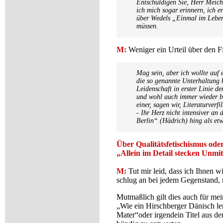
Entschuldigen Sie, Herr Meichsn
ich mich sogar erinnern, ich e
über Wedels „Einmal im Leben“
müssen.
M:
Weniger ein Urteil über den Fil
Mag sein, aber ich wollte auf 
die so genannte Unterhaltung 
Leidenschaft in erster Linie de
und wohl auch immer wieder be
einer, sagen wir, Literaturver
- Ihr Herz nicht intensiver a
Berlin“ (Hädrich) hing als et
Über Qualitätsfetischismus ode
„Allein im Detail stecken Unmi
M:
Tut mir leid, dass ich Ihnen w
schlug an bei jedem Gegenstand, 
Mutmaßlich gilt dies auch für mei
„Wie ein Hirschberger Dänisch ler
Mater“
oder irgendein Titel aus d