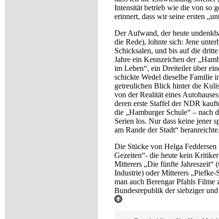
Intensität betrieb wie die von so
erinnert, dass wir seine ersten „u
Der Aufwand, der heute undenkbar 
die Rede), lohnte sich: Jene unt
Schicksalen, und bis auf die drit
Jahre ein Kennzeichen der „Hambu
im Leben“, ein Dreiteiler über ei
schickte Wedel dieselbe Familie 
getreulichen Blick hinter die Kul
von der Realität eines Autohauses
deren erste Staffel der NDR kaufte
die „Hamburger Schule“ – nach 
Serien los. Nur dass keine jener
am Rande der Stadt“ heranreichte
Die Stücke von Helga Feddersen
Gezeiten“
- die heute kein Kritik
Mitterers „Die fünfte Jahreszeit“
Industrie) oder Mitterers „Piefke
man auch Berengar Pfahls Filme 
Bundesrepublik der siebziger und 