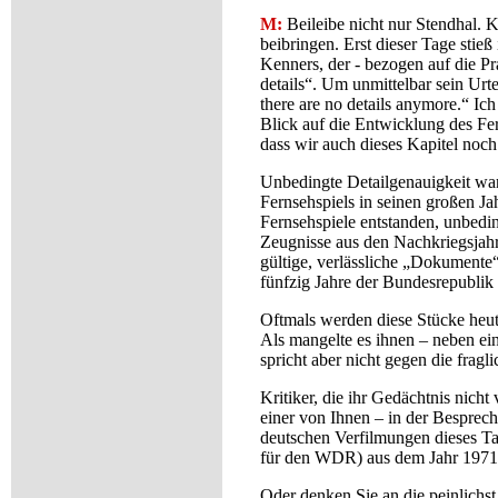
M:
Beileibe nicht nur Stendhal. 
beibringen. Erst dieser Tage sti
Kenners, der - bezogen auf die P
details“. Um unmittelbar sein Ur
there are no details anymore.“ Ich
Blick auf die Entwicklung des Fe
dass wir auch dieses Kapitel noch s
Unbedingte Detailgenauigkeit war
Fernsehspiels in seinen großen Jah
Fernsehspiele entstanden, unbedi
Zeugnisse aus den Nachkriegsjahr
gültige, verlässliche „Dokumente“
fünfzig Jahre der Bundesrepublik 
Oftmals werden diese Stücke heut
Als mangelte es ihnen – neben 
spricht aber nicht gegen die fragl
Kritiker, die ihr Gedächtnis nicht
einer von Ihnen – in der Besprech
deutschen Verfilmungen dieses Tag
für den WDR) aus dem Jahr 1971 a
Oder denken Sie an die peinlichst