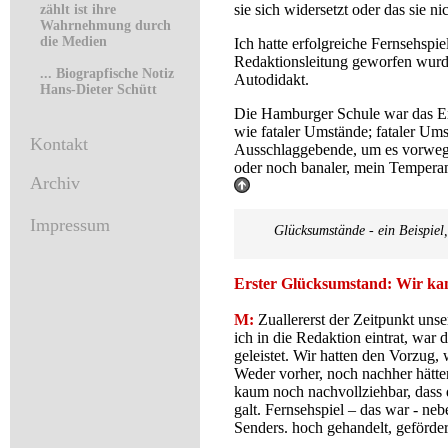
sie sich widersetzt oder das sie nic
zählt ist ihre
Wahrnehmung durch
die Medien
Ich hatte erfolgreiche Fernsehspi
Redaktionsleitung geworfen wurd
... Biograpfische Notiz
Autodidakt.
Hans-Dieter Schütt
Die Hamburger Schule war das Er
wie fataler Umstände; fataler Ums
Kontakt
Ausschlaggebende, um es vorwe
oder noch banaler, mein Tempera
Archiv
Impressum
Glücksumstände
- ein Beispiel,
Erster Glücksumstand: Wir kam
M:
Zuallererst der Zeitpunkt unse
ich in die Redaktion eintrat, war d
geleistet. Wir hatten den Vorzug,
Weder vorher, noch nachher hätten
kaum noch nachvollziehbar, dass 
galt. Fernsehspiel – das war - n
Senders. hoch gehandelt, geförde