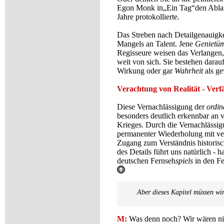
Egon Monk in
„Ein Tag“
den Abla
Jahre protokollierte.
Das Streben nach Detailgenauigkei
Mangels an Talent. Jene
Genietüm
Regisseure weisen das Verlangen
weit von sich. Sie bestehen darau
Wirkung oder gar
Wahrheit
als ge
Verachtung von Realität - Verf
Diese Vernachlässigung der
ordin
besonders deutlich erkennbar an v
Krieges. Durch die Vernachlässig
permanenter Wiederholung mit verh
Zugang zum Verständnis historisc
des Details führt uns natürlich -
deutschen Fernseh
spiels
in den F
Aber dieses Kapitel müssen wir
M:
Was denn noch? Wir wären nic