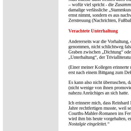
– wofür viel spricht - die
Zusamme
damalige verlässliche „Stammkund
ernst nimmt, sondern es aus nach
Zerstreuung (Nachrichten, Fußball
Verachtete Unterhaltung
Andererseits war die Vorhaltung,
genommen, nicht schlichtweg fals
Graben zwischen „Dichtung“ oder 
„Unterhaltung“, der Triviallitera
(Einer meiner Kollegen erinnerte 
erst nach einem Bittgang zum Dek
Es kann also nicht überraschen, d
(nicht wenige von ihnen promovier
nahezu Anrüchiges an sich hatte.
Ich erinnere mich, dass Reinhard M
Jahre rechtfertigen musste, weil 
Courths-Mahler-Romanen ins Fer
wird ihm bis heute vorgehalten, 
Nostalgie eingeleitet.“