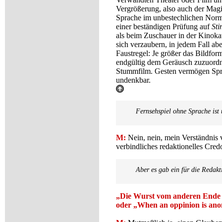
Vergrößerung, also auch der Magi
Sprache im unbestechlichen Norm
einer beständigen Prüfung auf
Sti
als beim Zuschauer in der Kinokat
sich verzaubern, in jedem Fall ab
Faustregel: Je größer das Bildfor
endgültig dem Geräusch zuzuordn
Stummfilm. Gesten vermögen Sprac
undenkbar.
Fernsehspiel ohne Sprache ist
M:
Nein, nein, mein Verständnis 
verbindliches redaktionelles Cred
Aber es gab ein für die Redak
„Die Wurst vom anderen Ende 
oder „When an oppinion is anon