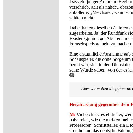
Dass ein junger Autor am Beginn 
verschrieb, galt als nahezu obszö
anböllerte: „Meichsner, wann schr
zählten nicht.
Dabei hatten dieselben Autoren 
zugearbeitet. Ja, der Rundfunk si
Existenzgrundlage. Aber erst rech
Fernsehspiels gemein zu machen. 
Eine erstaunliche Ausnahme gab es
Schauspieler, die ohne Sorge um 
bereit war, sich in den Dienst de
seine Würde gaben, von der es lan
Aber wir wollen die guten alten
Herablassung gegenüber dem Fe
M:
Vielleicht ist es ehrlicher, w
habe mich, wie die meisten meine
Professoren, Schriftsteller, ein D
Goethe und das deutsche Bildungsg