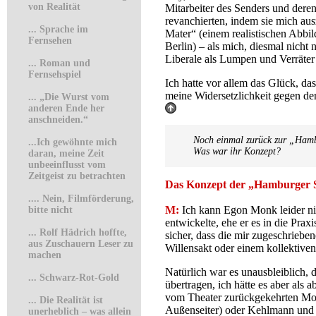
von Realität
Mitarbeiter des Senders und deren
revanchierten, indem sie mich aus
...
Sprache im
Mater“ (einem realistischen Abbi
Fernsehen
Berlin) – als mich, diesmal nich
Liberale als Lumpen und Verräter
.
..
Roman und
Fernsehspiel
Ich hatte vor allem das Glück, da
meine Widersetzlichkeit gegen den
...
„Die Wurst vom
anderen Ende her
anschneiden.“
Noch einmal zurück zur „Hambu
...
Ich gewöhnte mich
Was war ihr Konzept?
daran, meine Zeit
unbeeinflusst vom
Zeitgeist zu betrachten
Das Konzept der „Hamburger 
.
... Nein, Filmförderung,
M:
Ich kann Egon Monk leider nic
bitte nicht
entwickelte, ehe er es in die Prax
...
Rolf Hädrich hoffte,
sicher, dass die mir zugeschrieb
aus Zuschauern Leser zu
Willensakt oder einem kollektiven
machen
Natürlich war es unausbleiblich,
...
Schwarz-Rot-Gold
übertragen, ich hätte es aber al
vom Theater zurückgekehrten Mon
...
Die Realität ist
Außenseiter) oder Kehlmann und 
unerheblich – was allein