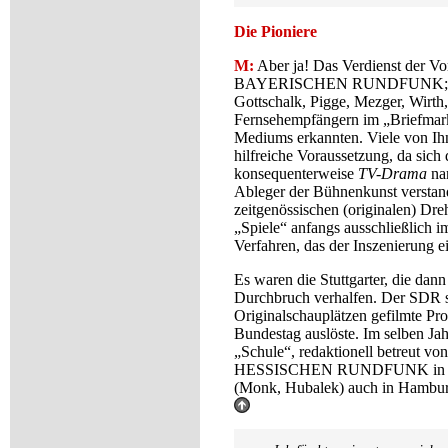
Die Pioniere
M:
Aber ja! Das Verdienst der Vor
BAYERISCHEN RUNDFUNK; dan
Gottschalk, Pigge, Mezger, Wirth,
Fernsehempfängern im „Briefmarke
Mediums erkannten. Viele von Ih
hilfreiche Voraussetzung, da sich
konsequenterweise
TV-Drama
nan
Ableger der Bühnenkunst verstan
zeitgenössischen (originalen) Dr
„Spiele“ anfangs ausschließlich 
Verfahren, das der Inszenierung e
Es waren die Stuttgarter, die dan
Durchbruch verhalfen. Der SDR s
Originalschauplätzen gefilmte Pro
Bundestag auslöste. Im selben Ja
„Schule“, redaktionell betreut vo
HESSISCHEN RUNDFUNK in Frankf
(Monk, Hubalek) auch in Hambur