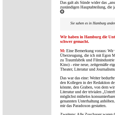
Das galt als Sünde wider das „an
zuständigen Hauptabteilung, die j
Sie sahen es in Hamburg ande
Wir haben in Hamburg die Unte
schwer gemacht.
M:
Eine Bemerkung voraus: Wir w
Überzeugung, die ich mit Egon Mon
zu Traumfabrik und Filmindustri
Kino) - eine neue, zeitgemäße ei
Theater, Literatur und Journalism
Das war das eine: Weiter bedurft
den Kollegen in der Redaktion de
könnte, den Graben, von dem wir 
Literatur und der trivialen „Unter
möglichst mühelos konsumierbare
genannten Unterhaltung anhöben
mir das Paradoxon gestatten.
Zweitens: Alle Zuschauer waren G