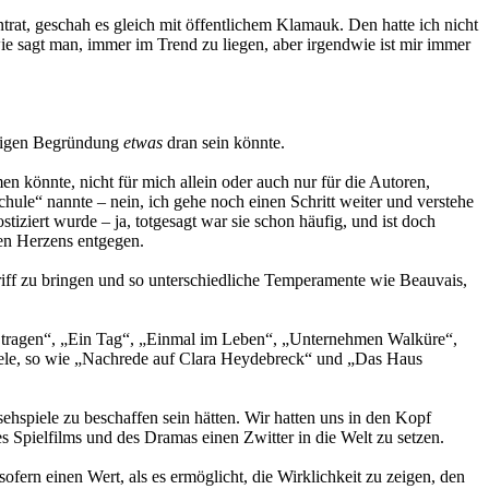
rat, geschah es gleich mit öffentlichem Klamauk. Den hatte ich nicht
ie sagt man, immer im Trend zu liegen, aber irgendwie ist mir immer
ürdigen Begründung
etwas
dran sein könnte.
 könnte, nicht für mich allein oder auch nur für die Autoren,
chule“ nannte – nein, ich gehe noch einen Schritt weiter und verstehe
tiziert wurde – ja, totgesagt war sie schon häufig, und ist doch
len Herzens entgegen.
ff zu bringen und so unterschiedliche Temperamente wie Beauvais,
ße tragen“, „Ein Tag“, „Einmal im Leben“, „Unternehmen Walküre“,
piele, so wie „Nachrede auf Clara Heydebreck“ und „Das Haus
ehspiele zu beschaffen sein hätten. Wir hatten uns in den Kopf
 Spielfilms und des Dramas einen Zwitter in die Welt zu setzen.
sofern einen Wert, als es ermöglicht, die Wirklichkeit zu zeigen, den