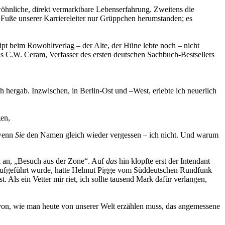
wöhnliche, direkt vermarktbare Lebenserfahrung. Zweitens die
 Fuße unserer Karriereleiter nur Grüppchen herumstanden; es
ript beim Rowohltverlag – der Alte, der Hüne lebte noch – nicht
ls C.W. Ceram, Verfasser des ersten deutschen Sachbuch-Bestsellers
h hergab. Inzwischen, in Berlin-Ost und –West, erlebte ich neuerlich
gen,
 wenn
Sie
den Namen gleich wieder vergessen – ich nicht. Und warum
el an, „Besuch aus der Zone“. Auf
das
hin klopfte erst der Intendant
raufgeführt wurde, hatte Helmut Pigge vom Süddeutschen Rundfunk
t. Als ein Vetter mir riet, ich sollte tausend Mark dafür verlangen,
avon, wie man heute von unserer Welt erzählen muss, das angemessene