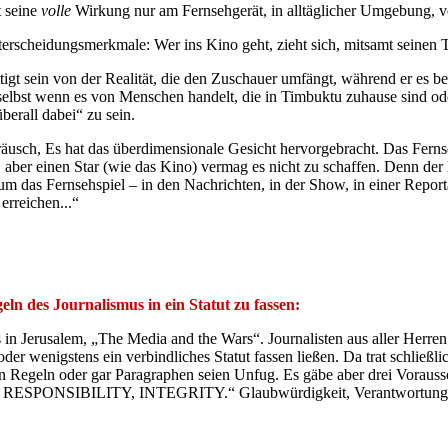
t seine
volle
Wirkung nur am Fernsehgerät, in alltäglicher Umgebung, v
terscheidungsmerkmale: Wer ins Kino geht, zieht sich, mitsamt seinen 
tigt sein von der Realität, die den Zuschauer umfängt, während er es be
 selbst wenn es von Menschen handelt, die in Timbuktu zuhause sind ode
erall dabei“ zu sein.
äusch, Es hat das überdimensionale Gesicht hervorgebracht. Das Fernse
aber einen Star (wie das Kino) vermag es nicht zu schaffen. Denn der Da
 um das Fernsehspiel – in den Nachrichten, in der Show, in einer Repo
erreichen...“
ln des Journalismus in ein Statut zu fassen:
 in Jerusalem, „The Media and the Wars“. Journalisten aus aller Herren 
der wenigstens ein verbindliches Statut fassen ließen. Da trat schließl
n Regeln oder gar Paragraphen seien Unfug. Es gäbe aber drei Vorausset
 RESPONSIBILITY, INTEGRITY.“ Glaubwürdigkeit, Verantwortungsbe