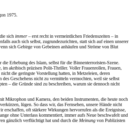
gon 1975.
die sich
immer
– erst recht in vermeintlichen Friedenszeiten – in
alls auch sich selbst, zugrundezurichten, statt sich auf einen unserer
 wenn sich Gebirge von Gebeinen anhäufen und Ströme von Blut
 die Erhebung des Islam, selbst für die Binnenterroristen-Szene.
im akribisch präzisen Polit-Thriller. Voller Frauenrollen, Frauen,
nicht die geringste Vorstellung hatten, in Metzeleien, deren
 des Geschehens nicht zu vermitteln vermochten, weil sie selbst
ppten – die Gründe sind zu beschreiben, warum sie dennoch nicht
, mit Mikrophon und Kamera, den beiden Instrumenten, die heute noch
 verkürzen, lügen. So dass wir, das Fernsehen, unsere Hände nicht
wir erschaffen, oft stärkere Wirkungen hervorrufen als die Ereignisse,
nge ohne Unterlass kommentiert, immer aufs Neue beschwafelt und
n gänzlich verflüchtigt hat und durch die
Meinung
von Publizisten