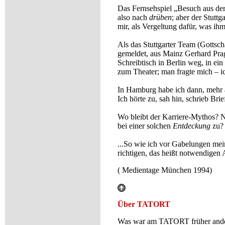
Das Fernsehspiel „Besuch aus der
also nach
drüben
; aber der Stuttg
mir, als Vergeltung dafür, was ihm
Als das Stuttgarter Team (Gottsc
gemeldet, aus Mainz Gerhard Prag
Schreibtisch in Berlin weg, in ei
zum Theater; man fragte mich – ich
In Hamburg habe ich dann, mehr a
Ich hörte zu, sah hin, schrieb Br
Wo bleibt der Karriere-Mythos? N
bei einer solchen
Entdeckung
zu?
...So wie ich vor Gabelungen mei
richtigen, das heißt notwendigen 
( Medientage München 1994)
Über TATORT
Was war am TATORT früher ander