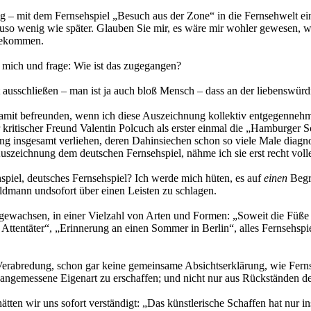
 – mit dem Fernsehspiel „Besuch aus der Zone“ in die Fernsehwelt eint
auso wenig wie später. Glauben Sie mir, es wäre mir wohler gewesen, w
ngekommen.
e mich und frage: Wie ist das zugegangen?
cht ausschließen – man ist ja auch bloß Mensch – dass an der liebensw
mit befreunden, wenn ich diese Auszeichnung kollektiv entgegennehmen
 kritischer Freund Valentin Polcuch als erster einmal die „Hamburger S
ung insgesamt verliehen, deren Dahinsiechen schon so viele Male diagnos
Auszeichnung dem deutschen Fernsehspiel, nähme ich sie erst recht vol
ehspiel, deutsches Fernsehspiel? Ich werde mich hüten, es auf
einen
Begri
Waldmann undsofort über einen Leisten zu schlagen.
erangewachsen, in einer Vielzahl von Arten und Formen: „Soweit die Fü
Attentäter“, „Erinnerung an einen Sommer in Berlin“, alles Fernsehs
 Verabredung, schon gar keine gemeinsame Absichtserklärung, wie Ferns
ngemessene Eigenart zu erschaffen; und nicht nur aus Rückständen des
tten wir uns sofort verständigt: „Das künstlerische Schaffen hat nur in