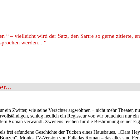
n “ – vielleicht wird der Satz, den Sartre so gerne zitierte, e
sprochen werden... “
r...
 nur ein Zwitter, wie seine Verächter argwöhnen – nicht mehr Theater, 
llständigen, schlug neulich ein Regisseur vor, wir brauchten nur ein neu
dem Roman verwandt. Zweitens reichen für die Bestimmung seiner Eigena
s frei erfundene Geschichte der Tücken eines Hausbaues, „Clara Hey
nzen“, Monks TV-Version von Falladas Roman – das alles sind Fernseh