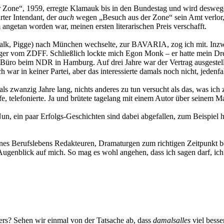
 Zone“, 1959, erregte Klamauk bis in den Bundestag und wird deswege
arter Intendant, der
auch
wegen „Besuch aus der Zone“ sein Amt verlor, 
 angetan worden war, meinen ersten literarischen Preis verschafft.
halk, Pigge) nach München wechselte, zur BAVARIA, zog ich mit. Inzw
er vom ZDFF. Schließlich lockte mich Egon Monk – er hatte mein Dreh
n Büro beim NDR in Hamburg. Auf drei Jahre war der Vertrag ausgestellt
 war in keiner Partei, aber das interessierte damals noch nicht, jedenfa
ls zwanzig Jahre lang, nichts anderes zu tun versucht als das, was i
iefe, telefonierte. Ja und brütete tagelang mit einem Autor über seinem 
un, ein paar Erfolgs-Geschichten sind dabei abgefallen, zum Beispiel
nes Berufslebens Redakteuren, Dramaturgen zum richtigen Zeitpunkt be
Augenblick auf mich. So mag es wohl angehen, dass ich sagen darf, ich h
s? Sehen wir einmal von der Tatsache ab, dass
damals
alles
viel besse