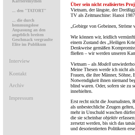
Karrieremythen
Über sein nicht realisiertes Pr
Vietnam, der längste, der Dreißig
...
den "TATORT"
TV als Zeitmaschine: Hanoi 1987
...
die durch
hemmungslose
„Gebirge von Gebeinen, Ströme v
Anpassung an den
angeblich breiten
Wie können wir, leidlich vernünf
Geschmack vergraulte
einem Zustand des „Heiligen Kriege
Elite im Publikum
Denkweise gemäßen Kompromiss e
fließen – wir werden unseren Kamp
Interview
Vietnam – als
Modell
unwiederholb
Meine Thesen werde ich nicht als 
Kontakt
Frauen, die ihre Männer, Söhne, E
Notwendigkeit ihnen niemand begre
Archiv
blind waren. Oder, sofern sie zu
innehielten.
Impressum
Erst recht nicht die Journaliste
als unbestechliche Zeugen gelten,
mehr in Unschuld waschen dürfe
die sie scheinbar
objektiv
erfassen
zersetzt werden, bis sich das ta
und desorientierten Politikern erse