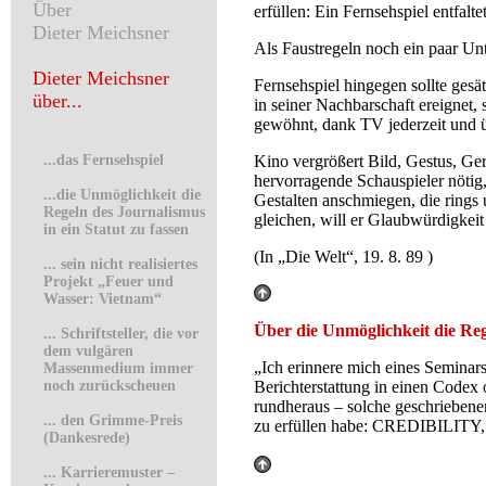
Über
erfüllen: Ein Fernsehspiel entfalte
Dieter Meichsner
Als Faustregeln noch ein paar Un
Dieter Meichsner
Fernsehspiel hingegen sollte gesät
über...
in seiner Nachbarschaft ereignet,
gewöhnt, dank TV jederzeit und üb
...das Fernsehspiel
Kino vergrößert Bild, Gestus, Ger
hervorragende Schauspieler nötig, 
.
..die Unmöglichkeit die
Gestalten anschmiegen, die rings
Regeln des Journalismus
gleichen, will er Glaubwürdigkeit 
in ein Statut zu fassen
(In „Die Welt“, 19. 8. 89 )
...
sein nicht realisiertes
Projekt „Feuer und
Wasser: Vietnam“
Über die Unmöglichkeit die Rege
...
Schriftsteller, die vor
dem vulgären
„Ich erinnere mich eines Seminars
Massenmedium immer
noch zurückscheuen
Berichterstattung in einen Codex o
rundheraus – solche geschriebene
...
den Grimme-Preis
zu erfüllen habe: CREDIBILITY,
(Dankesrede)
...
Karrieremuster –