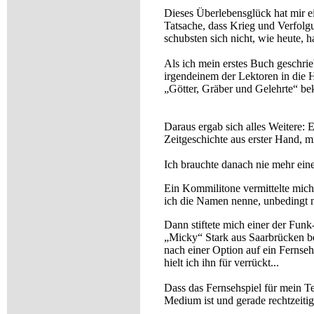
Dieses Überlebensglück hat mir e
Tatsache, dass Krieg und Verfolg
schubsten sich nicht, wie heute, 
Als ich mein erstes Buch geschrie
irgendeinem der Lektoren in die 
„Götter, Gräber und Gelehrte“ be
Daraus ergab sich alles Weitere: 
Zeitgeschichte aus erster Hand, m
Ich brauchte danach nie mehr ein
Ein Kommilitone vermittelte mi
ich die Namen nenne, unbedingt n
Dann stiftete mich einer der Fun
„Micky“ Stark aus Saarbrücken b
nach einer Option auf ein Fernsehs
hielt ich ihn für verrückt...
Dass das Fernsehspiel für mein T
Medium ist und gerade rechtzeitig