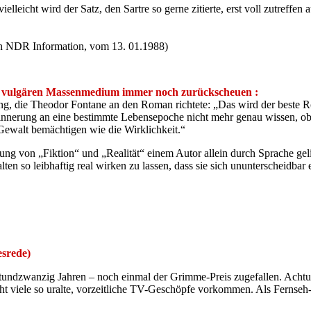
elleicht wird der Satz, den Sartre so gerne zitierte, erst voll zutreffen
in NDR Information, vom 13. 01.1988)
dem vulgären Massenmedium immer noch zurückscheuen
:
ung, die Theodor Fontane an den Roman richtete: „Das wird der beste Ro
rinnerung an eine bestimmte Lebensepoche nicht mehr genau wissen, ob
 Gewalt bemächtigen wie die Wirklichkeit.“
 von „Fiktion“ und „Realität“ einem Autor allein durch Sprache geling
en so leibhaftig real wirken zu lassen, dass sie sich ununterscheidbar 
srede)
htundzwanzig Jahren – noch einmal der Grimme-Preis zugefallen. Achtun
t viele so uralte, vorzeitliche TV-Geschöpfe vorkommen. Als Fernseh-M