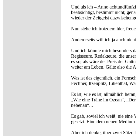
Und als ich – Anno achtundfünfzig
beabsichtigt, bestimmt nicht; gen
wieder der Zeitgeist dazwische
Nun stehe ich trotzdem hier, freu
Andererseits will ich ja auch ni
Und ich könnte mich besonders da
Regisseure, Redakteure, die unser
es so, als wäre der Preis der Gatt
weiter am Leben. Gälte also die 
Was ist das eigentlich, ein Ferns
Fechner, Itzenplitz, Lilienthal, 
Es ist, wie es ist, allmählich h
„Wie eine Träne im Ozean“, „Der 
nebenan“...
Es gab, soviel ich weiß, nie eine
gesetzt. Eine dem neuen Medium a
Aber ich denke, über zwei Sätze hä