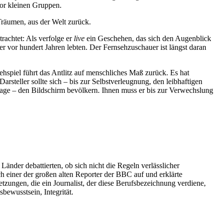
or kleinen Gruppen.
Träumen, aus der Welt zurück.
trachtet: Als verfolge er
live
ein Geschehen, das sich den Augenblick
r vor hundert Jahren lebten. Der Fernsehzuschauer ist längst daran
hspiel führt das Antlitz auf menschliches Maß zurück. Es hat
rsteller sollte sich – bis zur Selbstverleugnung, den leibhaftigen
rtage – den Bildschirm bevölkern. Ihnen muss er bis zur Verwechslung
Länder debattierten, ob sich nicht die Regeln verlässlicher
ich einer der großen alten Reporter der BBC auf und erklärte
zungen, die ein Journalist, der diese Berufsbezeichnung verdiene,
wusstsein, Integrität.