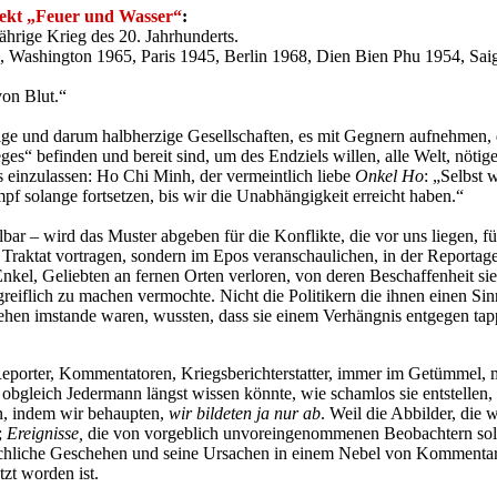
ojekt „Feuer und Wasser“
:
jährige Krieg des 20. Jahrhunderts.
, Washington 1965, Paris 1945, Berlin 1968, Dien Bien Phu 1954, Sai
on Blut.“
tige und darum halbherzige Gesellschaften, es mit Gegnern aufnehmen, 
s“ befinden und bereit sind, um des Endziels willen, alle Welt, nötigenf
inzulassen: Ho Chi Minh, der vermeintlich liebe
Onkel Ho
: „Selbst
f solange fortsetzen, bis wir die Unabhängigkeit erreicht haben.“
ar – wird das Muster abgeben für die Konflikte, die vor uns liegen, für
Traktat vortragen, sondern im Epos veranschaulichen, in der Reportage, 
nkel, Geliebten an fernen Orten verloren, von deren Beschaffenheit sie 
iflich zu machen vermochte. Nicht die Politikern die ihnen einen Sinn
 sehen imstande waren, wussten, dass sie einem Verhängnis entgegen ta
n, Reporter, Kommentatoren, Kriegsberichterstatter, immer im Getümmel
 obgleich Jedermann längst wissen könnte, wie schamlos sie entstellen,
n, indem wir behaupten,
wir bildeten ja nur ab
. Weil die Abbilder, die 
;
Ereignisse,
die von vorgeblich unvoreingenommenen Beobachtern sola
tsächliche Geschehen und seine Ursachen in einem Nebel von Kommentare
tzt worden ist.