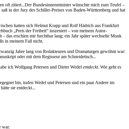
n oft zitiert...Der Bundesinnenminister wünschte mich zum Teufel –
saß in der Jury des Schiller-Preises von Baden-Württemberg und hat
ischen hatten sich Helmut Krapp und Rolf Hädrich aus Frankfurt
buch „Preis der Freiheit“ inszeniert – von meinem Autor-
 – das erschien mir furchtbar lang; ein Jahr später wechselte Monk
lls in meinem Fall nicht.
ch zwanzig Jahre lang von Redakteuren und Dramaturgen gewöhnt war:
Manuskript oder mit dem Regisseur am Schneidetisch...
 habe ich Wolfgang Petersen und Dieter Wedel
entdeckt.
Wie geht es
gegnet bin, trafen Wedel und Petersen und ein paar Andere im
ätte sie entdeckt...
r war.