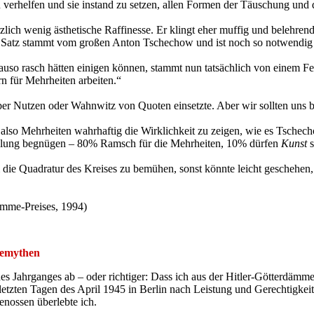
 verhelfen und sie instand zu setzen, allen Formen der Täuschung und
erzlich wenig ästhetische Raffinesse. Er klingt eher muffig und belehren
 Satz stammt vom großen Anton Tschechow und ist noch so notwendig 
nauso rasch hätten einigen können, stammt nun tatsächlich von einem
rn für Mehrheiten arbeiten.“
ber Nutzen oder Wahnwitz von Quoten einsetzte. Aber wir sollten uns b
also Mehrheiten wahrhaftig die Wirklichkeit zu zeigen, wie es Tschecho
teilung begnügen – 80% Ramsch für die Mehrheiten, 10% dürfen
Kunst
s
m die Quadratur des Kreises zu bemühen, sonst könnte leicht geschehen
rimme-Preises, 1994)
remythen
ines Jahrganges ab – oder richtiger: Dass ich aus der Hitler-Götterdä
letzten Tagen des April 1945 in Berlin nach Leistung und Gerechtigke
enossen überlebte ich.