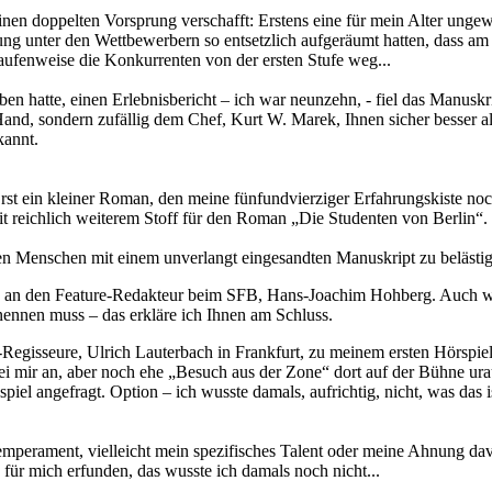
inen doppelten Vorsprung verschafft: Erstens eine für mein Alter unge
ung unter den Wettbewerbern so entsetzlich aufgeräumt hatten, dass am
haufenweise die Konkurrenten von der ersten Stufe weg...
ben hatte, einen Erlebnisbericht – ich war neunzehn, - fiel das Manusk
Hand, sondern zufällig dem Chef, Kurt W. Marek, Ihnen sicher besser a
kannt.
Erst ein kleiner Roman, den meine fünfundvierziger Erfahrungskiste noc
it reichlich weiterem Stoff für den Roman „Die Studenten von Berlin“.
en Menschen mit einem unverlangt eingesandten Manuskript zu belästi
ch an den Feature-Redakteur beim SFB, Hans-Joachim Hohberg. Auch
ennen muss – das erkläre ich Ihnen am Schluss.
k-Regisseure, Ulrich Lauterbach in Frankfurt, zu meinem ersten Hörspi
ei mir an, aber noch ehe „Besuch aus der Zone“ dort auf der Bühne u
piel angefragt. Option – ich wusste damals, aufrichtig, nicht, was das is
emperament, vielleicht mein spezifisches Talent oder meine Ahnung d
 für mich erfunden, das wusste ich damals noch nicht...